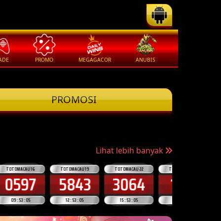
ADE
PROMO
MEGAGACOR
ANUBIS
PROMOSI
Lihat lebih banyak
OTOMACAU 16
TOTOMACAU 19
TOTOMACAU 22
TOTOMACAU 23
NEW 
0597
5843
3064
1391
09 : 53 : 02
12 : 53 : 02
15 : 53 : 02
16 : 53 : 02
1