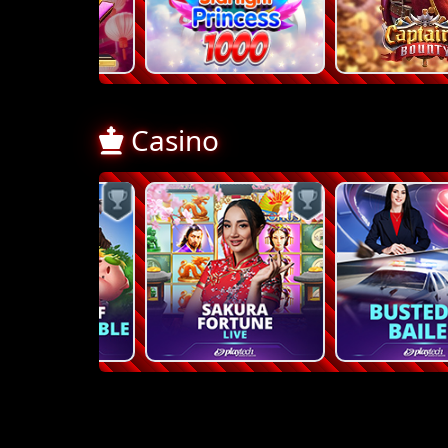
Casino