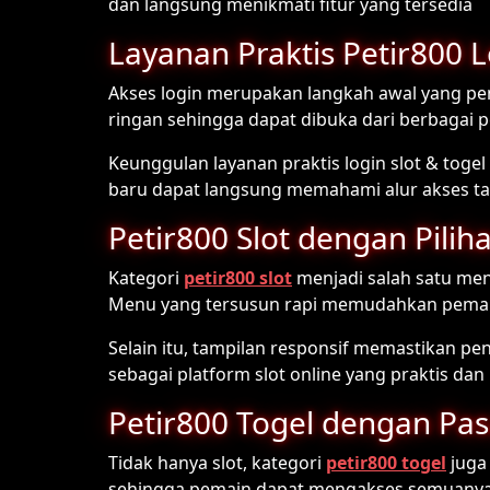
dan langsung menikmati fitur yang tersedia
Layanan Praktis Petir800 
Akses login merupakan langkah awal yang pe
ringan sehingga dapat dibuka dari berbagai p
Keunggulan layanan praktis login slot & toge
baru dapat langsung memahami alur akses ta
Petir800 Slot dengan Pil
Kategori
petir800 slot
menjadi salah satu men
Menu yang tersusun rapi memudahkan pemai
Selain itu, tampilan responsif memastikan pe
sebagai platform slot online yang praktis da
Petir800 Togel dengan Pa
Tidak hanya slot, kategori
petir800 togel
juga 
sehingga pemain dapat mengakses semuanya