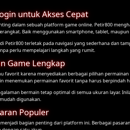
Login untuk Akses Cepat
nting dalam sebuah platform game online. Petir800 mengh
erangkat. Baik menggunakan smartphone, tablet, maupun de
l di Petir800 terletak pada navigasi yang sederhana dan 
npa perlu mempelajari langkah yang rumit.
ihan Game Lengkap
u favorit karena menyediakan berbagai pilihan permainan
n menemukan permainan favorit tanpa harus berpindah h
ngalaman bermain tetap optimal di semua ukuran layar. Ini
n mudah digunakan.
saran Populer
menjadi bagian penting dari platform ini. Berbagai pasara
 dengan satu akun.