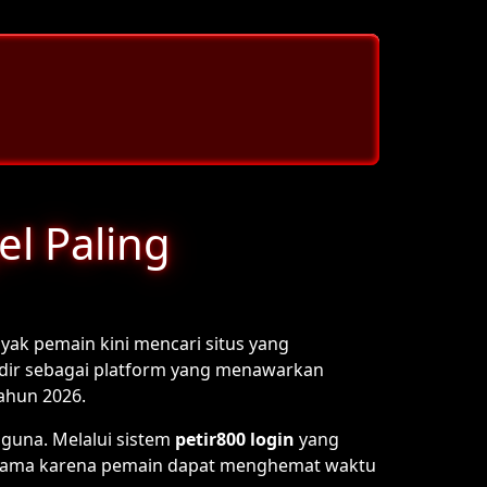
el Paling
ak pemain kini mencari situs yang
dir sebagai platform yang menawarkan
tahun 2026.
guna. Melalui sistem
petir800 login
yang
n utama karena pemain dapat menghemat waktu